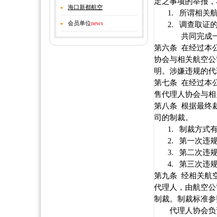
定之事项的举报，
海口新都航空
●
1.
所谓相关
会员单位
news
2.
调查
取证
●
共同完成
第六条
在经过本
协会与相关航空公
明。
涉嫌
违规的代
第七条
在经过本
售代理人协会与相
第八条
根据最终
司的制裁。
1.
制裁方式
2.
第一次违
3.
第二次违
4.
第三次违
第九条
经相关航
代理人，由航空公
制裁。制裁标准参
代理人协会负