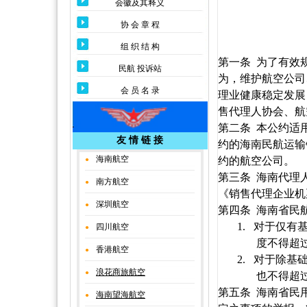
会徽及其释义
协 会 章 程
组 织 结 构
第一条
为了有效
民航 投诉站
为，维护航空公司
会 员 名 录
理业健康稳定发展
售代理人协会、航
第二条
本公约适
友 情 链 接
约的海南民航运输
海南航空
约的航空公司。
●
第三条
海南代理
南方航空
●
《
销售代理企业机
深圳航
空
●
第四条
海南省民
1.
对于仅有
四川航空
●
度不得超
香港航空
●
2.
对于除基
浪花商旅航空
●
也不得超
第五条
海南省民
海南望海航空
●