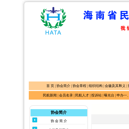
首 页
|
协会简介
|
协会章程
|
组织结构
|
会徽及其释义
|
民航新闻
|
会员名录
|
民航人才
|
投诉站
|
曝光台
|
申办一
协会简介
协 会 简 介