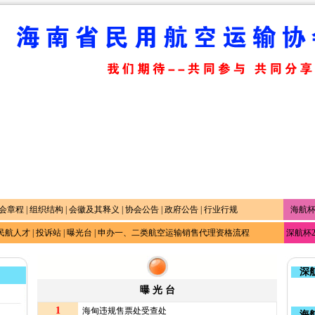
会章程
|
组织结构
|
会徽及其释义
|
协会公告
|
政府公告
|
行业行规
海航杯
民航人才
|
投诉站
|
曝光台
|
申办一、二类航空运输销售代理资格流程
深航杯
深航
曝 光 台
1
海甸违规售票处受查处
海航