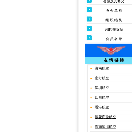
会徽及其释义
协 会 章 程
组 织 结 构
民航 投诉站
会 员 名 录
友 情 链 接
海南航空
●
南方航空
●
深圳航
空
●
四川航空
●
香港航空
●
浪花商旅航空
●
海南望海航空
●