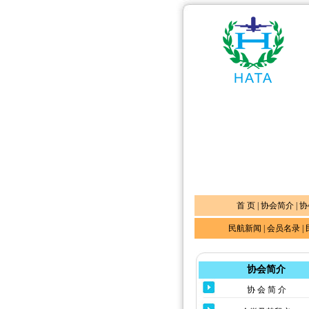
首 页
|
协会简介
|
协
民航新闻
|
会员名录
|
协会简介
协 会 简 介