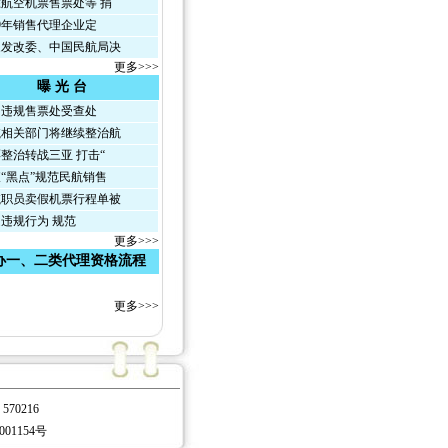
航空机票售票处等 捐
09年销售代理企业定
发改委、中国民航局决
更多>>>
曝 光 台
违规售票处受查处
相关部门将继续整治航
整治转战三亚 打击“
“黑点”规范民航销售
职员卖假机票行程单被
违规行为 规范
更多>>>
办一、二类代理资格流程
更多>>>
0216
001154号