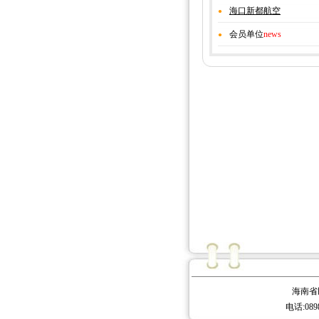
海口新都航空
●
会员单位
news
●
海南省
电话:0898