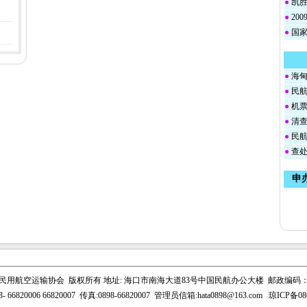
●
凯胜
●
20
●
国家
●
海甸
●
民航
●
机票
●
清查
●
民航
●
查处
申
民用航空运输协会 版权所有 地址: 海口市南海大道83号中国民航办公大楼 邮政编码：57
- 66820006 66820007 传真:0898-66820007 管理员信箱:
hata0898@163.com
琼ICP备08