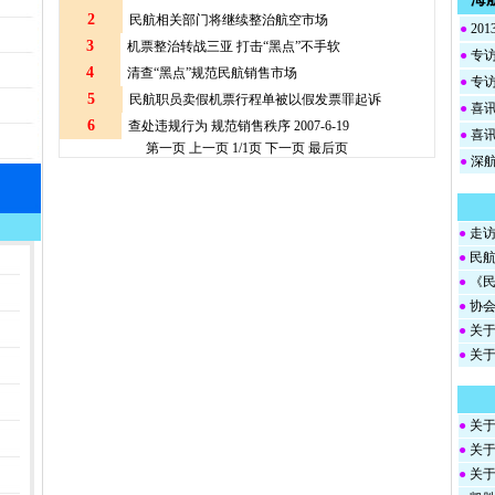
2
民航相关部门将继续整治航空市场
●
20
3
机票整治转战三亚 打击“黑点”不手软
●
专访
4
清查“黑点”规范民航销售市场
●
专访
5
民航职员卖假机票行程单被以假发票罪起诉
●
喜讯
6
查处违规行为 规范销售秩序 2007-6-19
●
喜讯
第一页
上一页 1/1页 下一页
最后页
●
深航
●
走访
●
民航
●
《民
●
协会
●
关于
●
关于
●
关于
●
关于
●
关于