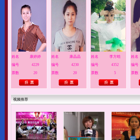
姓名
康婷婷
姓名
康晶晶
姓名
李方晗
姓名
编号
4229
编号
4230
编号
4352
编号
票数
20
票数
20
票数
5
票数
视频推荐