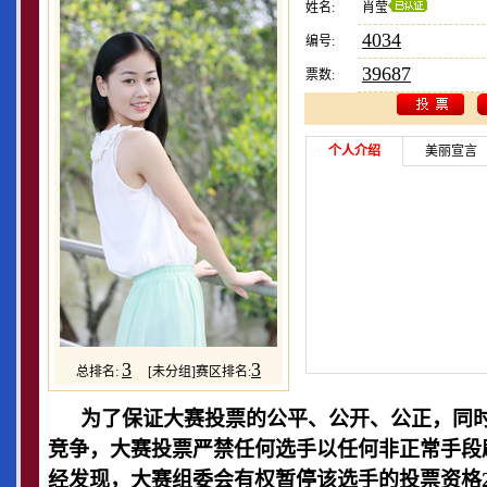
姓名:
肖莹
4034
编号:
39687
票数:
个人介绍
美丽宣言
3
3
总排名:
[未分组]赛区排名:
为了保证大赛投票的公平、公开、公正，同时
竞争，大赛投票严禁任何选手以任何非正常手段
经发现，大赛组委会有权暂停该选手的投票资格