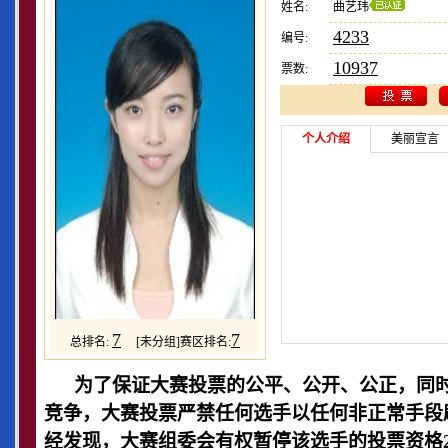
姓名:
曲艺玮
4233
编号:
10937
票数:
个人介绍
美丽宣言
7
7
总排名:
[未分组]赛区排名:
为了保证大赛投票的公平、公开、公正，同时
竞争，大赛投票严禁任何选手以任何非正常手段
经发现，大赛组委会有权暂停该选手的投票资格