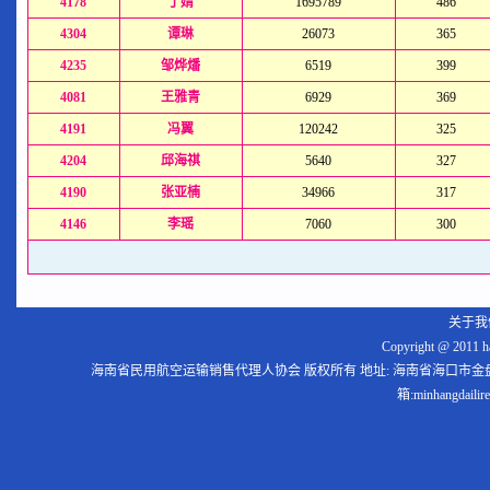
4178
丁婧
1695789
486
4304
谭琳
26073
365
4235
邹烨燔
6519
399
4081
王雅青
6929
369
4191
冯翼
120242
325
4204
邱海祺
5640
327
4190
张亚楠
34966
317
4146
李瑶
7060
300
关于我
Copyright @ 2011 hat
海南省民用航空运输销售代理人协会 版权所有 地址: 海南省海口市金盘路嘉海大厦9-C
箱:minhangdail