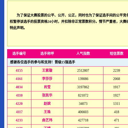
为了保证大赛投票的公平、公开、公正，同时也为了保证选手间的公平竞
权暂停该选手的投票资格24小时，并扣除非正常票数积分。情节严重者，大赛
特此声明。
大赛工
2012年
选手编号
选手称呼
人气指数
短信票数
感谢各位选手的参与和支持！晋级15强选手
4155
王紫璇
2512807
2239
4161
李莎莎
139086
2068
4034
肖莹
3197862
1917
4110
张凯华
821072
1927
4220
赵嫔
34073
1311
4117
王珠
406603
418
4233
曲艺玮
427718
471